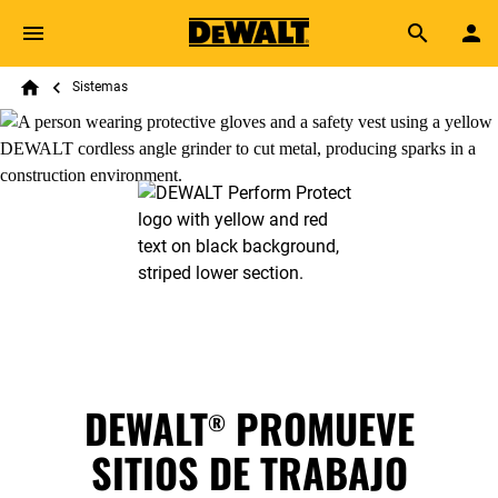
Skip to main content
Breadcrumb
Search
Sistemas
Home
DEWALT
PROMUEVE
®
SITIOS DE TRABAJO