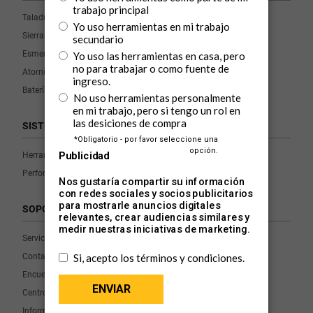
Taladros
Sierras
Esmeriles y Pulidoras
Atornilladores y Llaves de Impacto
Baterías y Cargadores
SISTEMAS
Herramientas Inalámbricas
Perform & Protect
SOPORTE
Servicio y Ayuda
Contacto
Encuentra un Distribuidor
Centro de Servicio
Información de Garantía