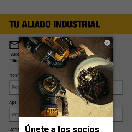
×
¡Mantente al Día!
¡Suscríbete! Recibe noticias, promociones especiales y las
últimas novedades de DEWALT
®
.
User Details
Nombre
Apellido
Correo Electrónico