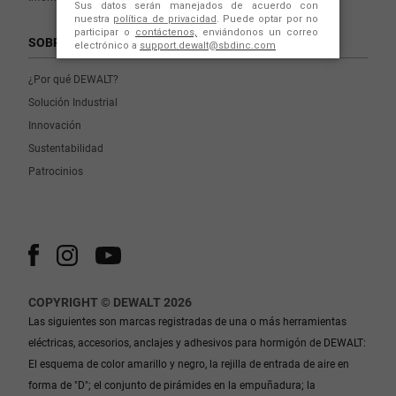
SOBRE NOSOTROS
¿Por qué DEWALT?
Solución Industrial
Innovación
Sustentabilidad
Patrocinios
COPYRIGHT © DEWALT 2026
Las siguientes son marcas registradas de una o más herramientas
eléctricas, accesorios, anclajes y adhesivos para hormigón de DEWALT:
El esquema de color amarillo y negro, la rejilla de entrada de aire en
forma de "D"; el conjunto de pirámides en la empuñadura; la