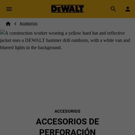
Skip to main content
Breadcrumb
Search
Accesorios
Home
ACCESORIOS
ACCESORIOS DE
PERFORACIÓN